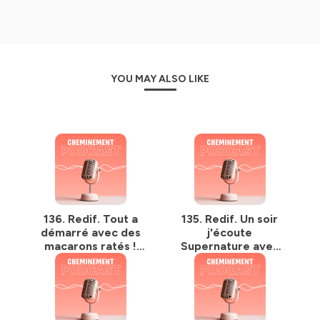
Hébergé par Ausha. Visitez
ausha.co/politique-de-
confidentialite
pour plus d'informations.
YOU MAY ALSO LIKE
136. Redif. Tout a
135. Redif. Un soir
démarré avec des
j'écoute
macarons ratés !
Supernature avec
Emma Geoffroy,
mes amis, et j'ai le
ex-ingénieure
déclic. Catherine
devenue cheffe &
Kluger, ex-avocate
foodblogueuse
reconvertie dans
les granolas bio