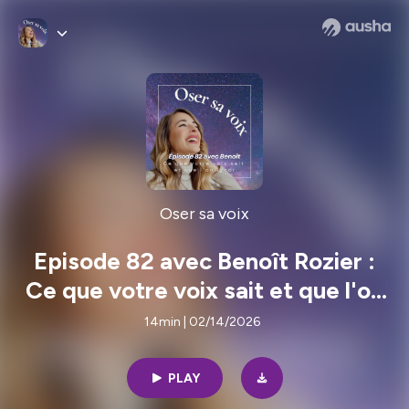
Oser sa voix
Episode 82 avec Benoît Rozier :
Ce que votre voix sait et que l'on
ignore
14min | 02/14/2026
PLAY