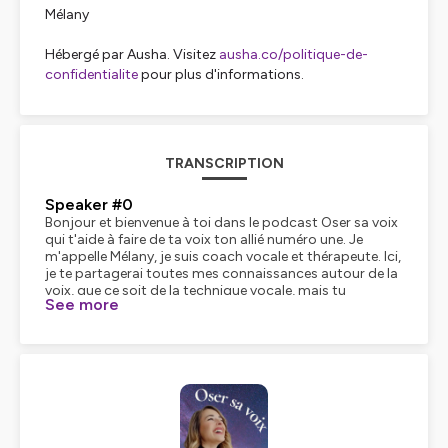
Mélany
Hébergé par Ausha. Visitez
ausha.co/politique-de-
confidentialite
pour plus d'informations.
TRANSCRIPTION
Speaker #0
Bonjour et bienvenue à toi dans le podcast Oser sa voix
qui t'aide à faire de ta voix ton allié numéro une. Je
m'appelle Mélany, je suis coach vocale et thérapeute. Ici,
je te partagerai toutes mes connaissances autour de la
voix, que ce soit de la technique vocale, mais tu
See more
comprendras qu'à mes yeux, la voix, c'est beaucoup
plus profond que de la technique vocale, ça touche à
l'être. Ensemble, je nous souhaite de... conscientiser un
peu plus chaque jour qui nous sommes. Éveillons
ensemble notre plein potentiel. Incarnons notre essence
et prenons notre place, vocalement et physiquement
parlant, ensemble, transformons-nous. Allez,
Speaker #1
c'est parti !