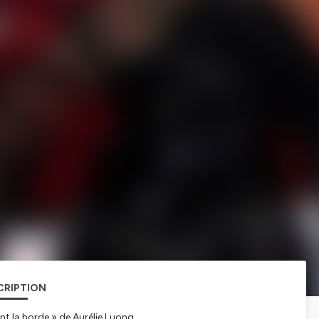
CRIPTION
nt la horde
» de Aurélie Luong.