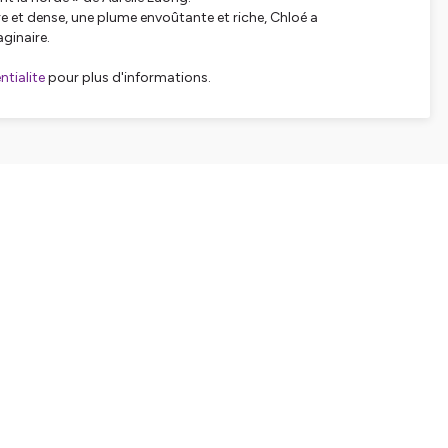
e et dense, une plume envoûtante et riche, Chloé a
aginaire.
tialite
pour plus d'informations.
SHARE
EMBED
Facebook
X (Twitter)
LinkedIn
WhatsApp
Email
Copy link