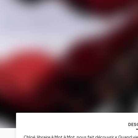
DES
Chloé, libraire à Mot à Mot, nous fait découvrir «
Quand vie