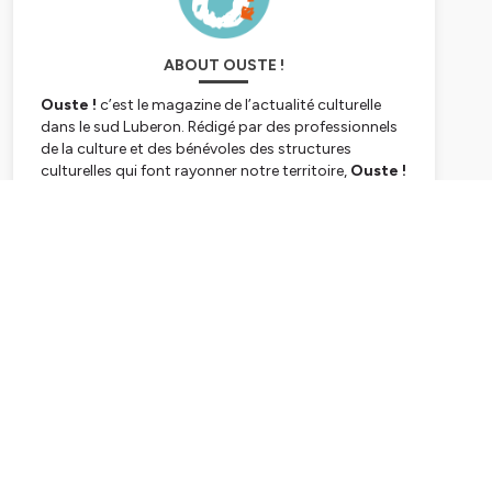
ABOUT OUSTE !
Ouste !
c’est le magazine de l’actualité culturelle
dans le sud Luberon. Rédigé par des professionnels
de la culture et des bénévoles des structures
culturelles qui font rayonner notre territoire,
Ouste !
vous fait découvrir des projets, des passions et des
événements.
Ouste !
ouvre les portes et les fenêtres
Subscribe
en grand !
Ouste !
est produit et réalisé par Culture
Lub’
Hébergé par Ausha. Visitez
ausha.co/politique-de-
confidentialite
pour plus d'informations.