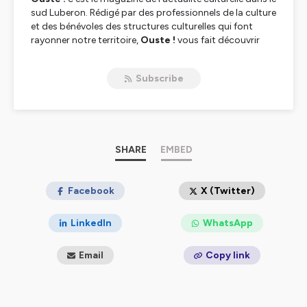
sud Luberon. Rédigé par des professionnels de la culture
et des bénévoles des structures culturelles qui font
rayonner notre territoire,
Ouste !
vous fait découvrir
des projets, des passions et des événements.
Ouste !
ouvre les portes et les fenêtres en grand !
Ouste !
est
Subscribe
produit et réalisé par Culture Lub’
Hébergé par Ausha. Visitez
ausha.co/politique-de-
confidentialite
pour plus d'informations.
SHARE
EMBED
Facebook
X (Twitter)
LinkedIn
WhatsApp
Email
Copy link