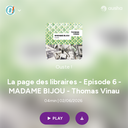
Ouste !
La page des libraires - Episode 6 -
MADAME BIJOU - Thomas Vinau
04min | 02/06/2026
PLAY