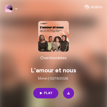
Overbookées
L'amour et nous
55min | 02/19/2026
PLAY