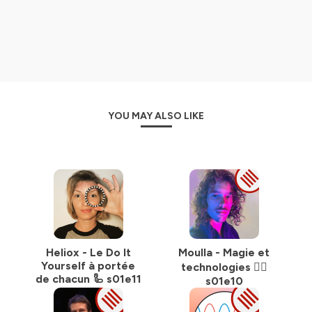
YOU MAY ALSO LIKE
Heliox - Le Do It
Moulla - Magie et
Yourself à portée
technologies 🧙‍♂️
de chacun 🦾 s01e11
s01e10