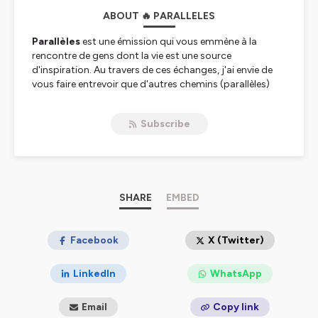
ABOUT 🔥 PARALLELES
Parallèles
est une émission qui vous emmène à la
rencontre de gens dont la vie est une source
d'inspiration. Au travers de ces échanges, j'ai envie de
vous faire entrevoir que d'autres chemins (parallèles)
existent et qu'il est toujours possible de sortir du vôtre
pour vous frayer votre propre chemin.
Subscribe
Korben
Hébergé par Ausha. Visitez
ausha.co/politique-de-
confidentialite
pour plus d'informations.
SHARE
EMBED
Facebook
X (Twitter)
LinkedIn
WhatsApp
Email
Copy link