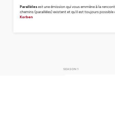
Parallèles
est une émission qui vous emmène à la rencontre 
chemins (parallèles) existent et qu'il est toujours possibl
Korben
Hébergé par Ausha. Visitez
ausha.co/politique-de-confiden
SEASON 1
Pouhiou
Mon invit
du libre 
auteur, u
quelqu’un
échangé a
plus rich
Play
1h4
ausha.co/