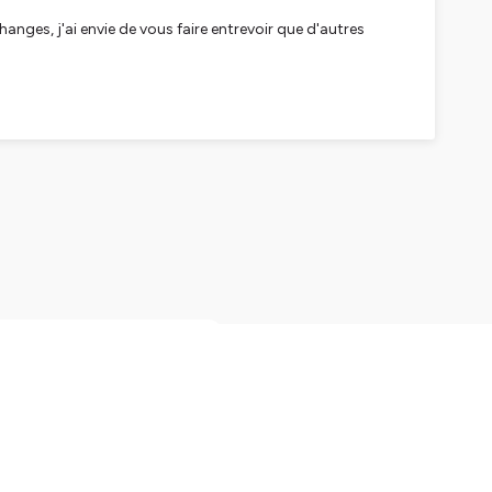
anges, j'ai envie de vous faire entrevoir que d'autres
oft qui fait la promotion
les questions de sexe, un
en comédien. Pouhiou est
eure et demie, nous avons
et j’en suis sorti un peu
par Ausha. Visitez