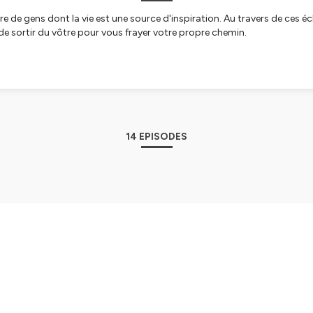
de gens dont la vie est une source d'inspiration. Au travers de ces éch
e de sortir du vôtre pour vous frayer votre propre chemin.
tialite
pour plus d'informations.
14 EPISODES
 - Le militantisme relax 🧸 s01e14
é du jour s'appelle Pouhiou. Il est co-directeur de l’association Framas
depuis des années. C’est également un ancien Youtubeur spécialisé sur 
n militant, un tricoteur et un cuistot émérite, mais également un anci
 de très simple avec un sens profond de la vie. Et durant plus d’une h
utour de ses passions et de son histoire personnelle. Je me suis régalé 
e qu’au début. Je m’appelle Korben et vous écoutez paralleles Hébergé 
7 | Published on August 3, 2020
fr/politique-de-confidentialite pour plus d'informations.