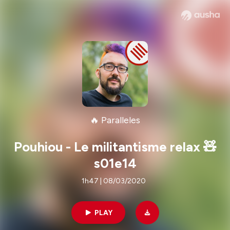
🔥 Paralleles
Pouhiou - Le militantisme relax 🧸
s01e14
1h47 | 08/03/2020
PLAY