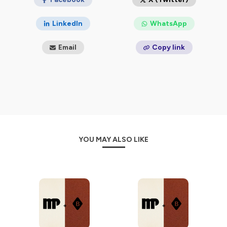
Hébergé par Ausha. Visitez
ausha.co/politique-de-
LinkedIn
WhatsApp
confidentialite
pour plus d'informations.
Email
Copy link
YOU MAY ALSO LIKE