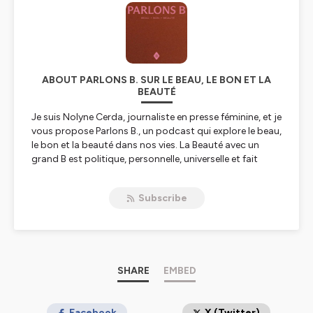
ABOUT PARLONS B. SUR LE BEAU, LE BON ET LA
BEAUTÉ
Je suis Nolyne Cerda, journaliste en presse féminine, et je
vous propose
Parlons B.
, un podcast qui explore le beau,
le bon et la beauté dans nos vies. La Beauté avec un
grand B est politique, personnelle, universelle et fait
avancer le monde. Dans ce podcast, je tends le micro à
celles et ceux qui bousculent les normes, interrogent
Subscribe
nos certitudes, ou partagent un vécu puissant autour
de leur corps, de leur image ou de leur vision. À chaque
épisode, des voix singulières racontent leur parcours,
leur entreprise, un rapport intime à soi, à l’apparence, au
soin, au sens. On parle aussi de santé mentale, de quête
d’alignement, de résilience, d’identité, sans détour ni
SHARE
EMBED
filtre. En somme,
Parlons B.
, est un espace libre, sensible
et inclusif, où la beauté devient un levier de réflexion et
de conscience.
Facebook
X (Twitter)