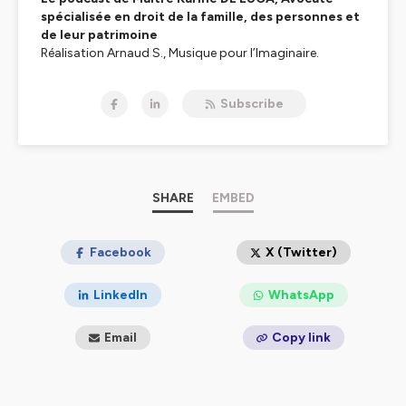
spécialisée en droit de la famille, des personnes et
de leur patrimoine
Réalisation Arnaud S., Musique pour l’Imaginaire.
Hébergé par Ausha. Visitez
ausha.co/politique-de-
Subscribe
confidentialite
pour plus d'informations.
SHARE
EMBED
Facebook
X (Twitter)
LinkedIn
WhatsApp
Email
Copy link