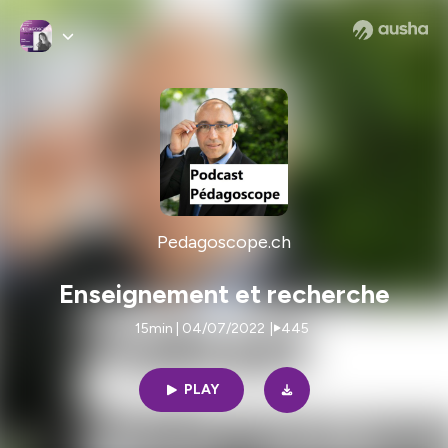
Pedagoscope.ch
Enseignement et recherche
15min | 04/07/2022
|
445
PLAY