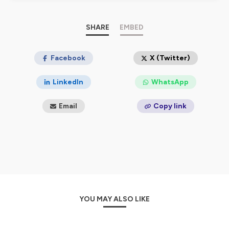
Hébergé par Ausha. Visitez
ausha.co/politique-de-
confidentialite
pour plus d'informations.
SHARE
EMBED
Facebook
X (Twitter)
LinkedIn
WhatsApp
Email
Copy link
YOU MAY ALSO LIKE