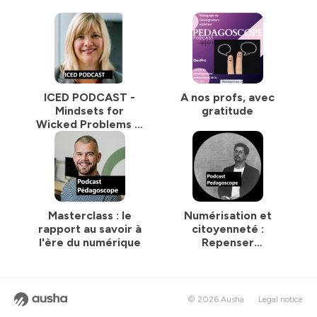
ICED PODCAST -
A nos profs, avec
Mindsets for
gratitude
Wicked Problems in
Educational
Development
Masterclass : le
Numérisation et
rapport au savoir à
citoyenneté :
l'ère du numérique
Repenser
l'éducation à l'ère
digitale
© 2026 Ausha
Legal notice