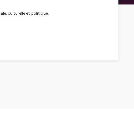
e, culturelle et politique.
n moins de 10 minutes,
e de sa destinée malgré les