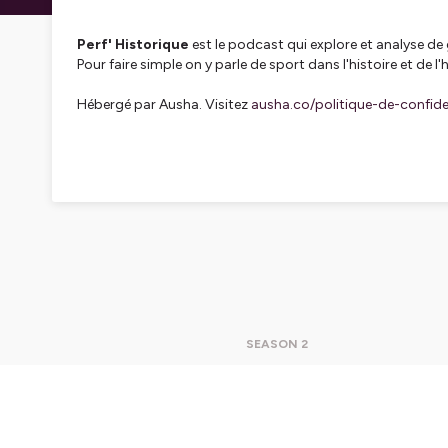
Perf' Historique
est le podcast qui explore et analyse de 
Pour faire simple on y parle de sport dans l'histoire et de l'
Hébergé par Ausha. Visitez
ausha.co/politique-de-confiden
SEASON 2
#11 Alt
Perf' Hi
parle du sport da
allons no