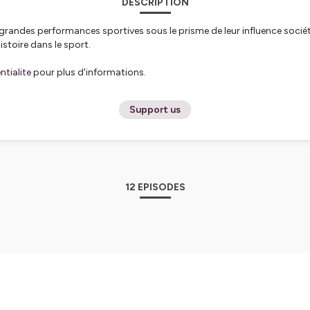
DESCRIPTION
grandes performances sportives sous le prisme de leur influence sociétal
histoire dans le sport.
tialite
pour plus d'informations.
Support us
12 EPISODES
hea Gibson, "Black Girl Tennis"
storique (https://www.instagram.com/perfhisto/) est un podcast qui, e
ns l'histoire et de l'histoire dans le sport. C'est le onzième épisode et cette fois-ci nous
us intéresser à Althea Gibson, une femme noire extraordinaire au servic