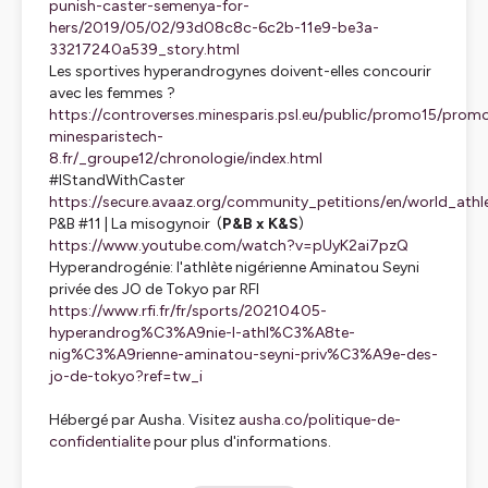
punish-caster-semenya-for-
hers/2019/05/02/93d08c8c-6c2b-11e9-be3a-
33217240a539_story.html
Les sportives hyperandrogynes doivent-elles concourir
avec les femmes ?
https://controverses.minesparis.psl.eu/public/promo15/pro
minesparistech-
8.fr/_groupe12/chronologie/index.html
#IStandWithCaster
https://secure.avaaz.org/community_petitions/en/world_athle
P&B #11 | La misogynoir
(
P&B x K&S
)
https://www.youtube.com/watch?v=pUyK2ai7pzQ
Hyperandrogénie: l'athlète nigérienne Aminatou Seyni
privée des JO de Tokyo
par RFI
https://www.rfi.fr/fr/sports/20210405-
hyperandrog%C3%A9nie-l-athl%C3%A8te-
nig%C3%A9rienne-aminatou-seyni-priv%C3%A9e-des-
jo-de-tokyo?ref=tw_i
Hébergé par Ausha. Visitez
ausha.co/politique-de-
confidentialite
pour plus d'informations.