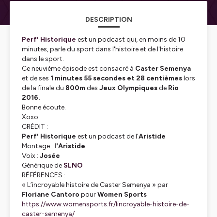
DESCRIPTION
Perf' Historique
est un podcast qui, en moins de 10
minutes, parle du sport dans l'histoire et de l'histoire
dans le sport.
Ce neuvième épisode est consacré à
Caster Semenya
et de ses
1 minutes 55 secondes et 28 centièmes
lors
de la finale du
800m
des
Jeux Olympiques
de
Rio
2016.
Bonne écoute.
Xoxo
CRÉDIT :
Perf' Historique
est un podcast de l'
Aristide
Montage :
l'Aristide
Voix :
Josée
Générique de
SLNO
RÉFÉRENCES :
« L’incroyable histoire de Caster Semenya »
par
Floriane Cantoro
pour
Women Sports
https://www.womensports.fr/lincroyable-histoire-de-
caster-semenya/