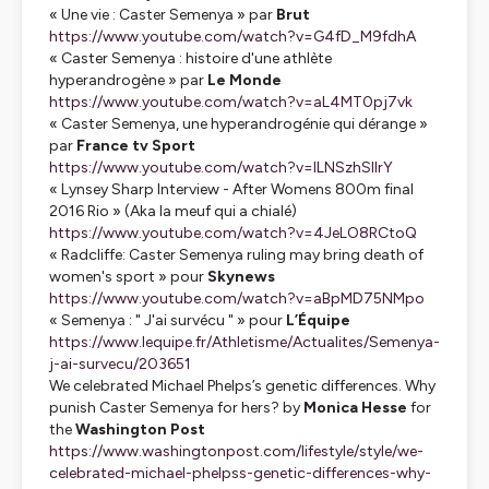
« Une vie : Caster Semenya »
par
Brut
https://www.youtube.com/watch?v=G4fD_M9fdhA
« Caster Semenya : histoire d'une athlète
hyperandrogène »
par
Le Monde
https://www.youtube.com/watch?v=aL4MT0pj7vk
« Caster Semenya, une hyperandrogénie qui dérange »
par
France tv Sport
https://www.youtube.com/watch?v=lLNSzhSIIrY
« Lynsey Sharp Interview - After Womens 800m final
2016 Rio »
(Aka la meuf qui a chialé)
https://www.youtube.com/watch?v=4JeLO8RCtoQ
« Radcliffe: Caster Semenya ruling may bring death of
women's sport »
pour
Skynews
https://www.youtube.com/watch?v=aBpMD75NMpo
« Semenya : " J'ai survécu " »
pour
L’Équipe
https://www.lequipe.fr/Athletisme/Actualites/Semenya-
j-ai-survecu/203651
We celebrated Michael Phelps’s genetic differences. Why
punish Caster Semenya for hers?
by
Monica Hesse
for
the
Washington Post
https://www.washingtonpost.com/lifestyle/style/we-
celebrated-michael-phelpss-genetic-differences-why-