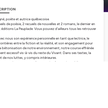
CRIPTION
gné, poète et autrice québecoise.
eils de poésie, 2 recueils de nouvelles et 2 romans, le dernier en
éditions La Peuplade. Vous pouvez d’ailleurs tous les retrouver
c nous son expérience personnelle en tant que lectrice, le
frontières entre la fiction et la réalité, et son engagement pour
 la bétonisation de notre environnement, notre course effrénée
nt excessif vis-à-vis du reste du Vivant. Dans ses textes, la
 de nos luttes, y compris intérieures.
res et les messages d'une autrice fantastique, à lire
a à nous dire Mireille Gagné !
·e·s invité·e·s sur la page
tialite
pour plus d'informations.