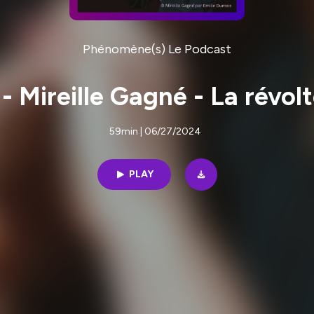
Phénomène(s) Le Podcast
- Mireille Gagné - La révol
59min | 06/27/2024
PLAY