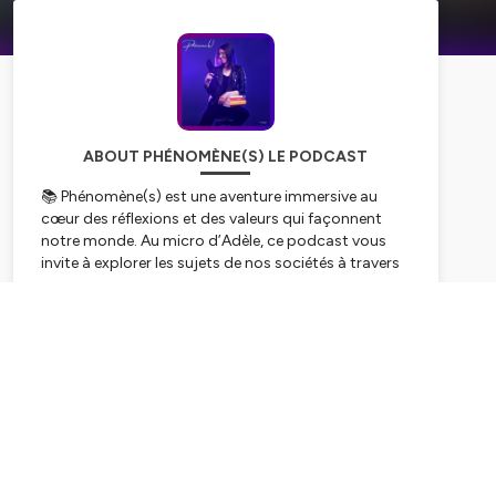
ABOUT PHÉNOMÈNE(S) LE PODCAST
📚 Phénomène(s) est une aventure immersive au
cœur des réflexions et des valeurs qui façonnent
notre monde. Au micro d’Adèle, ce podcast vous
invite à explorer les sujets de nos sociétés à travers
le prisme de la littérature.
Subscribe
À chaque épisode, Adèle vous propose des thèmes
spécifiques, accompagnée d'invités spéciaux du
monde du livre, pour des échanges riches et
captivants. Ensemble, ils explorent différentes
dimensions, qu’elles soient humaines, sociales,
politiques ou encore culturelles, de nos sociétés et
de notre monde.