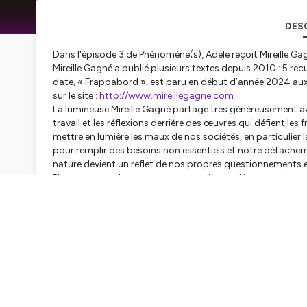
DES
Dans l'épisode 3 de Phénomène(s), Adèle reçoit Mireille Ga
Mireille Gagné a publié plusieurs textes depuis 2010 : 5 recu
date, « Frappabord », est paru en début d’année 2024 aux 
sur le site :
http://www.mireillegagne.com
La lumineuse Mireille Gagné partage très généreusement ave
travail et les réflexions derrière des œuvres qui défient les 
mettre en lumière les maux de nos sociétés, en particulier
pour remplir des besoins non essentiels et notre détacheme
nature devient un reflet de nos propres questionnements et
Plongez-vous dans cette conversation et découvrez les œuv
absolument !
Ne manquez pas cet épisode de Phénomène(s) et tout ce qu'
Suivez l'actualité de Phénomène(s) et découvrez les prochain
Instagram @phenomenes_lepodcast
Hébergé par Ausha. Visitez
ausha.co/politique-de-confiden