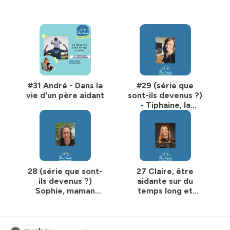
sur Instagram
https://www.instagram.com/podcast_plan_aidants/
Vous pouvez également me contacter
sigrid@lesaidantes.com
Hébergé par Ausha. Visitez
ausha.co/politique-de-
confidentialite
pour plus d'informations.
#31 André - Dans la
#29 (série que
vie d'un père aidant
sont-ils devenus ?)
- Tiphaine, la
puissance du lien
28 (série que sont-
27 Claire, être
ils devenus ?)
aidante sur du
Sophie, maman
temps long et
Aidante, salariée et
concilier avec un
championne de
poste à
l’adaptation !
responsabilité