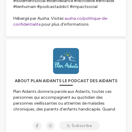
#isolementsocial #bienveillance #recitdevie #entraide
#lienhumain #podcastaddict #impactsocial
Hébergé par Ausha. Visitez
ausha.co/politique-de-
confidentialite
pour plus d'informations.
ABOUT PLAN AIDANTS LE PODCAST DES AIDANTS
Plan Aidants donne la parole aux Aidants, toutes ces
personnes qui accompagnent au quotidien des
personnes vieillissantes ou atteintes de maladies
chroniques, des parents d'enfants handicapés. Quand
tu es Aidant, tu n'as pas de plan B, tu dois t'adapter:
voilà comment est né Plan A / Plan Aidants.
Subscribe
A chaque épisode, vous écouterez autant de