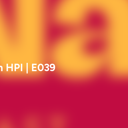
n HPI | E039