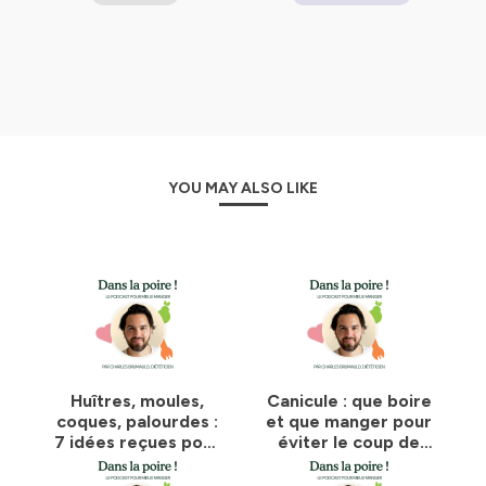
🍐
Dans la Poire
!, le podcast nutrition pour mieux
manger, du coeur à l'assiette,
répond à toutes ces
questions !
🍐
Dans la Poire
!, c'est le
1er
podcast nutrition &
psychonutrition, conçu et animé par un
professionnel de santé,
pour redonner du sens à
YOU MAY ALSO LIKE
l’acte de manger 😋.
Je m’appelle Charles Brumauld, je suis
diététicien
impliqué, sportif, (très) sensible et passionné, mais aussi
psychonutritionniste & journaliste
. !
📕Pour plus de conseils, mon livre "Le service après-
vente de l'alimentation", aux éditions First, est là:
Inspirez-vous ici ! ☎️
Archives de tous les épisodes :
Huîtres, moules,
Canicule : que boire
https://podcast.ausha.co/podcast-nutrition-dans-
coques, palourdes :
et que manger pour
la-poire
7 idées reçues pour
éviter le coup de
démêler le vrai du
chaud ?
⚠️ J'ai lancé Charly's Kitchen, la newsbetter pour mieux
faux