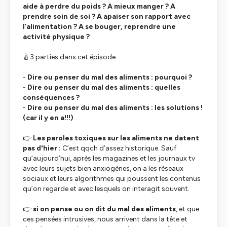
aide à perdre du poids ? A mieux manger ? A
prendre soin de soi ? A apaiser son rapport avec
l’alimentation ? A se bouger, reprendre une
activité physique ?
🍐3 parties dans cet épisode :
-
Dire ou penser du mal des aliments : pourquoi ?
-
Dire ou penser du mal des aliments : quelles
conséquences ?
-
Dire ou penser du mal des aliments : les solutions !
(car il y en a!!!)
👉
Les paroles toxiques sur les aliments ne datent
pas d'hier :
C’est qqch d’assez historique. Sauf
qu’aujourd’hui, après les magazines et les journaux tv
avec leurs sujets bien anxiogènes, on a les réseaux
sociaux et leurs algorithmes qui poussent les contenus
qu’on regarde et avec lesquels on interagit souvent.
👉
si on pense ou on dit du mal des aliments
, et que
ces pensées intrusives, nous arrivent dans la tête et