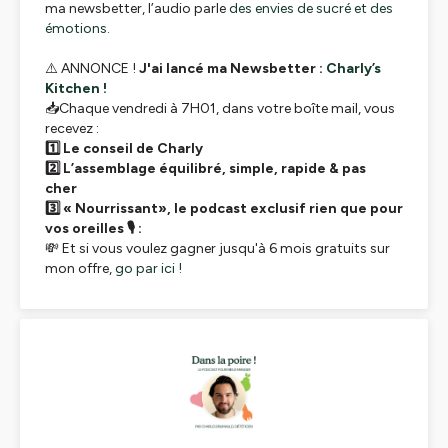
ma newsbetter, l’audio parle
des envies de sucré et des
émotions.
⚠️ ANNONCE !
J'ai lancé ma Newsbetter :
Charly’s
Kitchen !
📥Chaque vendredi à 7H01, dans votre boîte mail, vous
recevez :
1️⃣ Le conseil de Charly
2️⃣ L’assemblage équilibré, simple, rapide & pas
cher
3️⃣ « Nourrissant», le podcast exclusif rien que pour
vos oreilles 🎙️ :
💸 Et si vous voulez gagner jusqu'à 6 mois gratuits sur
mon offre,
go par ici !