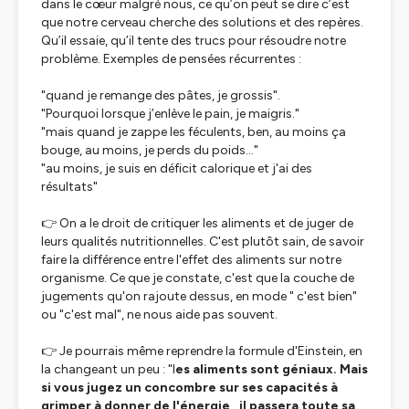
dans le cœur malgré nous, ce qu’on peut se dire c’est
que notre cerveau cherche des solutions et des repères.
Qu’il essaie, qu’il tente des trucs pour résoudre notre
problème. Exemples de pensées récurrentes :
"quand je remange des pâtes, je grossis".
"Pourquoi lorsque j’enlève le pain, je maigris."
"mais quand je zappe les féculents, ben, au moins ça
bouge, au moins, je perds du poids…"
"au moins, je suis en déficit calorique et j'ai des
résultats"
👉 On a le droit de critiquer les aliments et de juger de
leurs qualités nutritionnelles. C'est plutôt sain, de savoir
faire la différence entre l'effet des aliments sur notre
organisme. Ce que je constate, c'est que la couche de
jugements qu'on rajoute dessus, en mode " c'est bien"
ou "c'est mal", ne nous aide pas souvent.
👉 Je pourrais même reprendre la formule d'Einstein, en
la changeant un peu : "l
es aliments sont géniaux. Mais
si vous jugez un concombre sur ses capacités à
grimper à donner de l'énergie , il passera toute sa