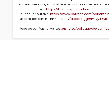
sur son parcours, son métier et en quoi il consiste exact
Pour nous suivre :
https://linktr.ee/pointnthink
Pour nous soutenir :
https://www.patreon.com/pointnthi
Discord de Point'n Think :
https://discord.gg/6fvFvy43vR
Hébergé par Ausha. Visitez
ausha.co/politique-de-confiden