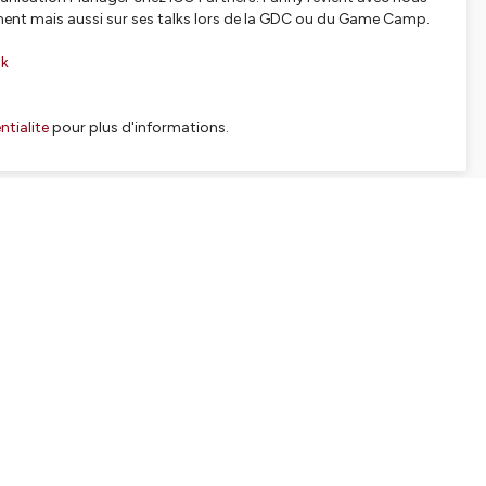
ement mais aussi sur ses talks lors de la GDC ou du Game Camp.
nk
tialite
pour plus d'informations.
SHARE
EMBED
Facebook
X (Twitter)
LinkedIn
WhatsApp
Email
Copy link