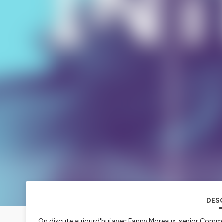
DES
On discute aujourd'hui avec Fanny Moreaux, senior Commu