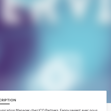
CRIPTION
nication Manager chez ICO Partners. Fanny revient avec nous