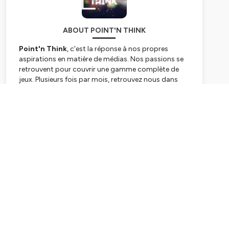
ABOUT POINT'N THINK
Point'n Think
, c'est la réponse à nos propres
aspirations en matière de médias. Nos passions se
retrouvent pour couvrir une gamme complète de
jeux. Plusieurs fois par mois, retrouvez nous dans
nos différents formats :
Subscribe
👁️
Point de vue
: Chaque épisode est une plongée
dans l'univers de ce jeu que nous souhaitons
analyser, que ce soit un titre populaire ayant
marqué l'industrie ou un trésor indépendant qui
mérite d'être découvert.
💡
L'Agora
: Chaque épisode de l'Agora est une
véritable joute intellectuelle, où les membres de
notre équipe s'attaquent sans retenue aux sujets les
plus brûlants et controversés du monde du jeu
vidéo.