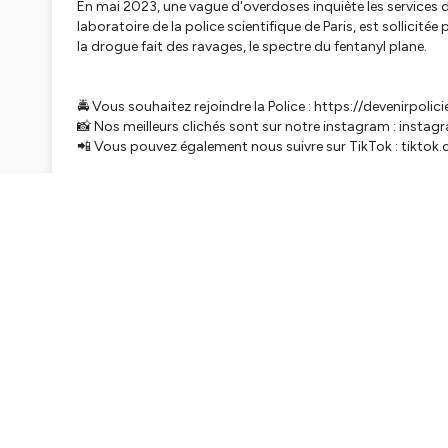
En mai 2023, une vague d'overdoses inquiète les services de
laboratoire de la police scientifique de Paris, est sollicit
la drogue fait des ravages, le spectre du fentanyl plane.
🚔 Vous souhaitez rejoindre la Police : https://devenirpolicie
📸 Nos meilleurs clichés sont sur notre instagram : insta
📲 Vous pouvez également nous suivre sur TikTok : tikto
Hébergé par Ausha. Visitez
ausha.co/politique-de-confiden