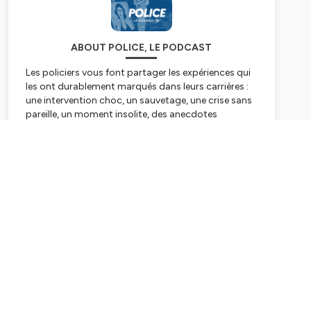
ABOUT POLICE, LE PODCAST
Les policiers vous font partager les expériences qui
les ont durablement marqués dans leurs carrières :
une intervention choc, un sauvetage, une crise sans
pareille, un moment insolite, des anecdotes
croustillantes…
Ils se livrent sans filtre avec un sourire à entendre et
Subscribe
une émotion contagieuse.
Plus qu’un témoignage audio, cette série de
podcasts vous ouvre les portes de ce qui ne peut
pas être montré à l’écran. Le vrai, les femmes et les
hommes derrière l’uniforme, la passion,
l’engagement, les sacrifices, la peur, les doutes, la
mort, la fraternité.
Notre quotidien.
Rencontrez des histoires extraordinaires.
Police, le podcast…une émission à retrouver tous les
15 jours sur l’ensemble des plateformes de diffusion.