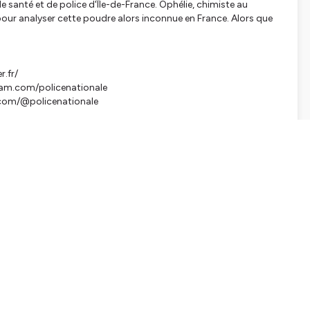
 santé et de police d'Île-de-France. Ophélie, chimiste au
ée pour analyser cette poudre alors inconnue en France. Alors que
r.fr/
gram.com/policenationale
k.com/@policenationale
tialite
pour plus d'informations.
SHARE
EMBED
Facebook
X (Twitter)
LinkedIn
WhatsApp
Email
Copy link