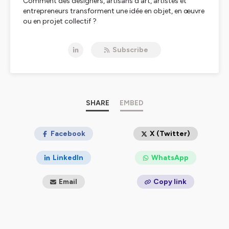
Comment des designers, artisans d’art, artistes et
entrepreneurs transforment une idée en objet, en œuvre
ou en projet collectif ?
Dans Pop in, Cécile Tauvel explore les coulisses de la
Subscribe
création à travers des conversations vivantes avec des
designers, artisans d’art, artistes, chercheurs et
entrepreneurs créatifs
.
Chaque épisode de 15 à 30 minutes raconte un
parcours, un savoir-faire ou une collaboration :
comment un métier passion devient une vocation,
SHARE
EMBED
comment on crée à deux, comment le design et
l’artisanat transforment notre manière de penser et de
fabriquer.
Facebook
X (Twitter)
Pop in est un podcast sur la création, l'art , le
LinkedIn
WhatsApp
design, l’artisanat d’art et les projets créatifs
collaboratifs.
Email
Copy link
Les collections du podcast :
Métiers passion
Des femmes et des hommes qui ont trouvé leur voie
dans un métier qui leur ressemble : artisans, artistes,