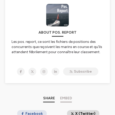
ABOUT POS. REPORT
Les
pos. report,
ce sont les fichiers de positions des
concurrents que reçoivent les marins en course et qu'ils
attendent fébrilement pour connaître leur classement.
Pos. Report
c'est le podcast hebdomadaire de Tip &
Shaft qui explique, décortique, décrypte, analyse la voile
Subscribe
de compétition sous toutes ses coutures en
compagnie des meilleurs experts du secteur.
A découvrir chaque mardi en fin d’après-midi !
Pos. Report
est animé par Pierre-Yves Lautrou et
produit par
Sailorz
, le média expert de la voile de
SHARE
EMBED
compétition.
Pour vous abonner, c'est ici :
Facebook
X (Twitter)