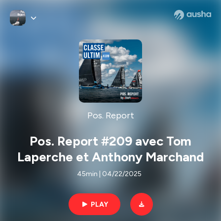
Pos. Report
Pos. Report #209 avec Tom
Laperche et Anthony Marchand
45min | 04/22/2025
PLAY