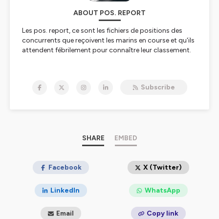
ABOUT POS. REPORT
Les
pos. report,
ce sont les fichiers de positions des
concurrents que reçoivent les marins en course et qu'ils
attendent fébrilement pour connaître leur classement.
Pos. Report
c'est le podcast hebdomadaire de Tip &
Shaft qui explique, décortique, décrypte, analyse la voile
Subscribe
de compétition sous toutes ses coutures en
compagnie des meilleurs experts du secteur.
A découvrir chaque mardi en fin d’après-midi !
Pos. Report
est animé par Pierre-Yves Lautrou et
produit par
Sailorz
, le média expert de la voile de
SHARE
EMBED
compétition.
Pour vous abonner, c'est ici :
Facebook
X (Twitter)
https://www.tipandshaft.com/abonnement
LinkedIn
WhatsApp
Photo : Eloi Stichelbaut/PolaRYSE
Générique : Fast and wild - EdRecords
Email
Copy link
© Sailorz 2020-2025, tous droits réservés.