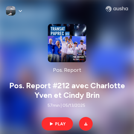
Pos. Report
Pos. Report #212 avec Charlotte
Yven et Cindy Brin
57min | 05/13/2025
PLAY