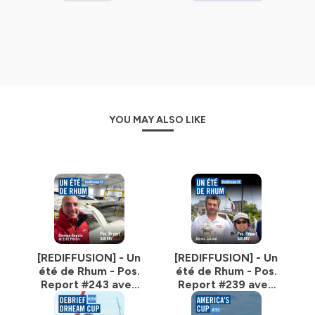
Hébergé par Ausha. Visitez
ausha.co/politique-de-
confidentialite
pour plus d'informations.
YOU MAY ALSO LIKE
[REDIFFUSION] - Un
[REDIFFUSION] - Un
été de Rhum - Pos.
été de Rhum - Pos.
Report #243 avec
Report #239 avec
Eric Péron et
Alexis Loison
Damien Seguin