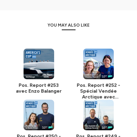
YOU MAY ALSO LIKE
Pos. Report #253
Pos. Report #252 -
avec Enzo Balanger
Spécial Vendée
Arctique avec
Elodie Bonafous et
Francesca Clapcich
Pos. Report #250 -
Pos. Report #249 -