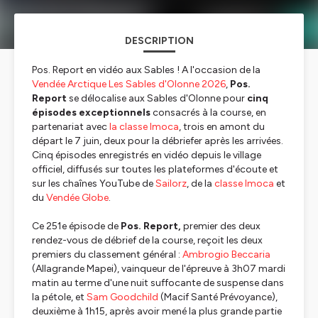
DESCRIPTION
Pos. Report en vidéo aux Sables ! A l'occasion de la
Vendée Arctique Les Sables d'Olonne 2026
,
Pos.
Report
se délocalise aux Sables d'Olonne pour
cinq
épisodes exceptionnels
consacrés à la course, en
partenariat avec
la classe Imoca
, trois en amont du
départ le 7 juin, deux pour la débriefer après les arrivées.
Cinq épisodes enregistrés en vidéo depuis le village
officiel, diffusés sur toutes les plateformes d'écoute et
sur les chaînes YouTube de
Sailorz
, de la
classe Imoca
et
du
Vendée Globe
.
Ce 251e épisode de
Pos. Report,
premier des deux
rendez-vous de débrief de la course, reçoit les deux
premiers du classement général :
Ambrogio Beccaria
(
Allagrande Mapei
), vainqueur de l'épreuve à 3h07 mardi
matin au terme d'une nuit suffocante de suspense dans
la pétole, et
Sam Goodchild
(
Macif Santé Prévoyance
),
deuxième à 1h15, après avoir mené la plus grande partie