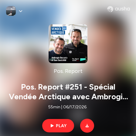
Pos. Report
Pos. Report #251 - Spécial
Vendée Arctique avec Ambrogio
Beccaria et Sam Goodchild
55min | 06/17/2026
PLAY