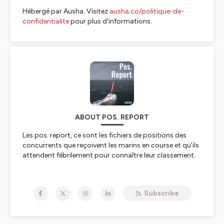
Hébergé par Ausha. Visitez
ausha.co/politique-de-
confidentialite
pour plus d'informations.
ABOUT POS. REPORT
Les
pos. report,
ce sont les fichiers de positions des
concurrents que reçoivent les marins en course et qu'ils
attendent fébrilement pour connaître leur classement.
Pos. Report
c'est le podcast hebdomadaire de Tip &
Shaft qui explique, décortique, décrypte, analyse la voile
Subscribe
de compétition sous toutes ses coutures en
compagnie des meilleurs experts du secteur.
A découvrir chaque mardi en fin d’après-midi !