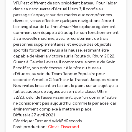
VPLP est différent de son précédent bateau. Pour l’aider
dans sa découverte d’Actual Ultim 3, il confie au
passage s’appuyer sur des marins aux compétences
diverses, venus effectuer quelques navigations à bord.
Le navigateur de La Trinité-sur-Mer explique également
comment son équipe a dû adapter son fonctionnement
à sa nouvelle machine, avec le recrutement de trois
personnes supplémentaires, et évoque des objectifs
sportifs forcément revus à la hausse, estimant être
capable de viser la victoire sur la Route du Rhum 2022.
Quant à Gautier Levisse, il commente le retour de Kevin
Escoffier, son prédécesseur à la tête du bureau
d'études, au sein du Team Banque Populaire pour
seconder Armel Le Cléac’h sur la Transat Jacques Vabre.
Nos invités finissent en faisant le point sur un sujet qui a
fait beaucoup de vagues au sein de la classe Ultim
32/23, celui de l’asservissement, que l’un comme l’autre
ne considèrent pas aujourd’hui comme la panacée, car
éminemment complexe à mettre en place.
Diffusé le 27 avril 2021
Générique : Fast and wild/EdRecords
Post-production :
Clovis Tisserand