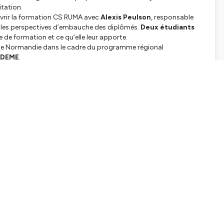
itation.
uvrir la formation CS RUMA avec
Alexis Peulson
, responsable
 et les perspectives d’embauche des diplômés.
Deux étudiants
 de formation et ce qu’elle leur apporte.
e de Normandie dans le cadre du programme régional
DEME
.
tialite
pour plus d'informations.
APTERS
0sec
58sec