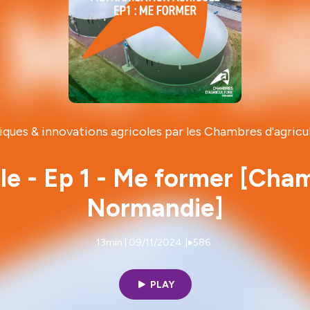
iques & innovations agricoles par les Chambres d'agricu
le - Ep 1 - Me former [Cham
Normandie]
13min | 09/11/2024
|
586
PLAY