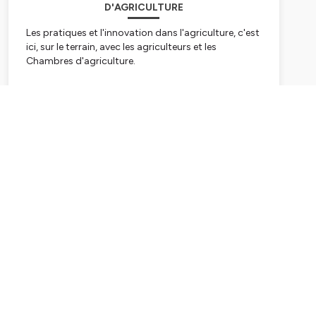
D'AGRICULTURE
Les pratiques et l'innovation dans l'agriculture, c'est
ici, sur le terrain, avec les agriculteurs et les
Chambres d'agriculture.
Hébergé par Ausha. Visitez
ausha.co/politique-de-
confidentialite
pour plus d'informations.
Subscribe