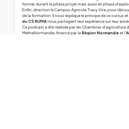
former durant la phase projet mais aussi en phase d’explo
Enfin, direction le Campus Agricole Tracy Vire, pour déco
de la formation. Il nous explique le principe de ce cursus
du CS RUMA
nous partagent leur expérience sur leur année
Ce podcast a été réalisée par les Chambres d’agricultur
MéthaNormandie, financé par la
Région Normandie
et l’
A
Hébergé par Ausha. Visitez
ausha.co/politique-de-confiden
CH
Intro
Pierre, exploitant d’unité de méthanisation