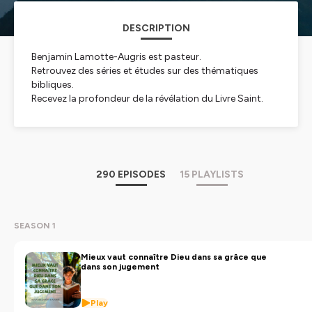
DESCRIPTION
Benjamin Lamotte-Augris est pasteur.
Retrouvez des séries et études sur des thématiques
bibliques.
Recevez la profondeur de la révélation du Livre Saint.
Méditez les textes à la lumière de l'Esprit-Saint.
Hébergé par Ausha. Visitez
ausha.co/politique-de-
confidentialite
pour plus d'informations.
290 EPISODES
15 PLAYLISTS
SEASON 1
Mieux vaut connaître Dieu dans sa grâce que
dans son jugement
Play