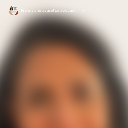
Prends une pause! Le podcast pour mieux gérer tes émotions