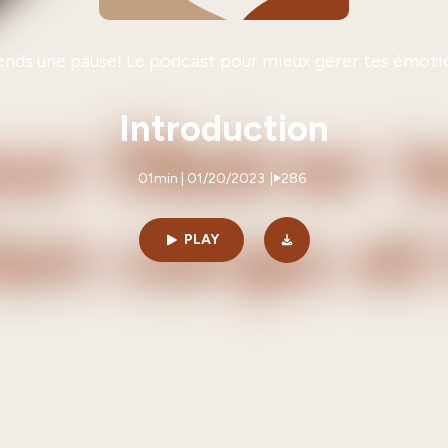
ends une pause! Le podcast pour mieux gérer tes émoti
Introduction
01min | 01/20/2023
|
286
PLAY