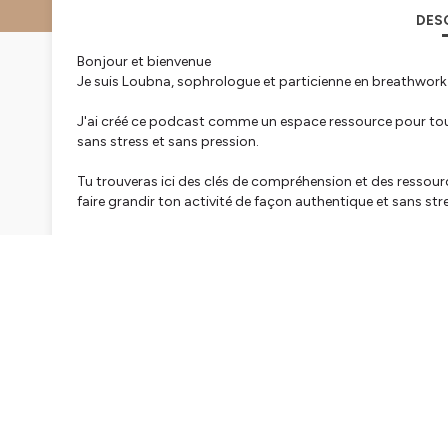
DES
Bonjour et bienvenue
Je suis Loubna, sophrologue et particienne en breathwork 
J'ai créé ce podcast comme un espace ressource pour tout
sans stress et sans pression.
Tu trouveras ici des clés de compréhension et des ressourc
faire grandir ton activité de façon authentique et sans str
L'invitation de "Prends une pause", c'est de créer un mom
bien-être et de ta santé mental.
Bonne pause à toi!
Hébergé par Ausha. Visitez
ausha.co/politique-de-confiden