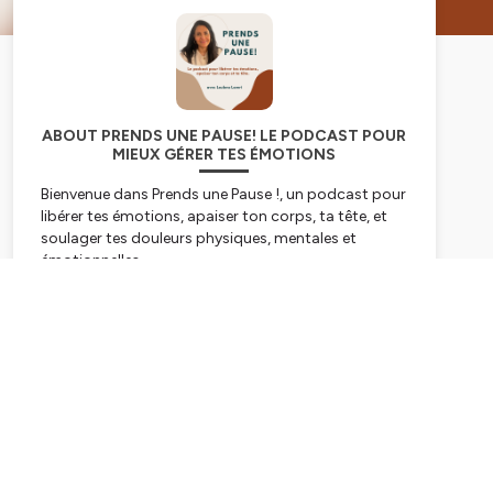
ABOUT PRENDS UNE PAUSE! LE PODCAST POUR
MIEUX GÉRER TES ÉMOTIONS
Bienvenue dans
Prends une Pause !
, un podcast pour
libérer tes émotions, apaiser ton corps, ta tête, et
soulager tes douleurs physiques, mentales et
émotionnelles.
Dans ce monde qui ne cesse d’accélérer, prendre le
Subscribe
temps de se recentrer, d’écouter ton corps et de
comprendre ce que tu ressens est vital.
Je suis Loubna, sophrologue et praticienne en
breathwork, spécialisée en libération émotionnelle.
J’ai créé ce podcast comme un espace bienveillant
pour t’accompagner à reconnecter corps et esprit,
apaiser tes tensions, et libérer les blocages qui