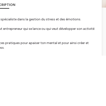
CRIPTION
spécialiste dans la gestion du stress et des émotions.
 entrepreneur qui se lance ou qui veut développer son activité
es pratiques pour apaiser ton mental et pour ainsi créer et
ess.
ent pour toi, un moment durant lequel tu prends soin de ton
tialite
pour plus d'informations.