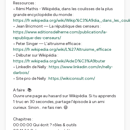
Ressources :
• Rémi Mathis - Wikipédia, dans les coulisses de la plus
grande encyclopédie du monde :
https://fr.wikipedia.org/wiki/Wikip%C3%A9dia,_dans_les_
• Jean Bricmont — La république des censeurs :
https://www.editionsdelherne.com/publication/la-
republique-des-censeurs/
• Peter Singer — L’altruisme efficace :
https://fr.wikipedia.org/wiki/L%27Altruisme_efficace
• Débuter sur Wikipédia :
https://fr.wikipedia.org/wiki/Aide:D%C3%A9buter
• LinkedIn de Nelly :
https://www.linkedin.com/in/nelly-
darbois/
• Site pro de Nelly :
https://wikiconsult.com/
A faire : 📚
Ouvre une page au hasard sur Wikipédia. Si tu apprends
1 truc en 30 secondes, partage l’épisode à un ami
curieux. Sinon… ne fais rien. 😄
Chapitres :
00:00:00 Qui écrit ? rôles & outils