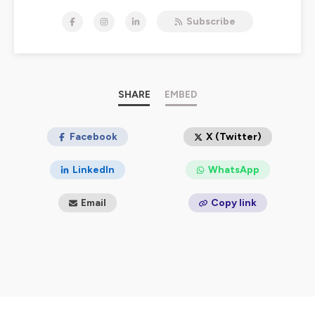
choix et ne plus être perdu, tu es au bon endroit !
Subscribe
Hébergé par Ausha. Visitez
ausha.co/politique-de-
confidentialite
pour plus d'informations.
SHARE
EMBED
Facebook
X (Twitter)
LinkedIn
WhatsApp
Email
Copy link