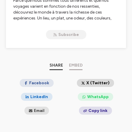
Parce que nous sommes tous différents et que nos
voyages varient en fonction de nos ressenties,
découvrez le monde à travers la richesse de ces
expériences. Un lieu, un plat, une odeur, des couleurs,
des textures...voyagez sur les ondes au fil des récits des
voyageurs et des souvenirs qui ont fait de leur séjour
Subscribe
une expérience unique.
Prêt à parcourir le monde avec nous ? Montez à
bord pour cette nouvelle aventure !
🌎
Production : Merci à Etienne de Britz Productions
SHARE
EMBED
Hébergé par Ausha. Visitez
ausha.co/politique-de-
confidentialite
pour plus d'informations.
Facebook
X (Twitter)
LinkedIn
WhatsApp
Email
Copy link