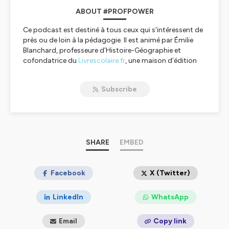
ABOUT #PROFPOWER
Ce podcast est destiné à tous ceux qui s'intéressent de
près ou de loin à la pédagogie. Il est animé par Émilie
Blanchard, professeure d’Histoire-Géographie et
cofondatrice du
Livrescolaire.fr
, une maison d’édition
qui publie des manuels innovants et collaboratifs pour
le collège et le lycée. Ce podcast donne la parole à des
Subscribe
professeurs et vous propose une bonne dose
d'inspiration !
Écrivez-nous à profpower@lelivrescolaire.fr si vous
menez des projets que vous aimeriez partager avec
nous dans ce podcast.
SHARE
EMBED
Hébergé par Ausha. Visitez
ausha.co/politique-de-
confidentialite
pour plus d'informations.
Facebook
X (Twitter)
LinkedIn
WhatsApp
Email
Copy link