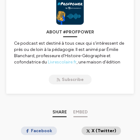
ABOUT #PROFPOWER
Ce podcast est destiné à tous ceux qui s'intéressent de
près ou de loin à la pédagogie. Il est animé par Émilie
Blanchard, professeure d’Histoire-Géographie et
cofondatrice du
Livrescolaire.fr
, une maison d’édition
qui publie des manuels innovants et collaboratifs pour
le collège et le lycée. Ce podcast donne la parole à des
Subscribe
professeurs et vous propose une bonne dose
d'inspiration !
Écrivez-nous à profpower@lelivrescolaire.fr si vous
menez des projets que vous aimeriez partager avec
nous dans ce podcast.
SHARE
EMBED
Hébergé par Ausha. Visitez
ausha.co/politique-de-
confidentialite
pour plus d'informations.
Facebook
X (Twitter)