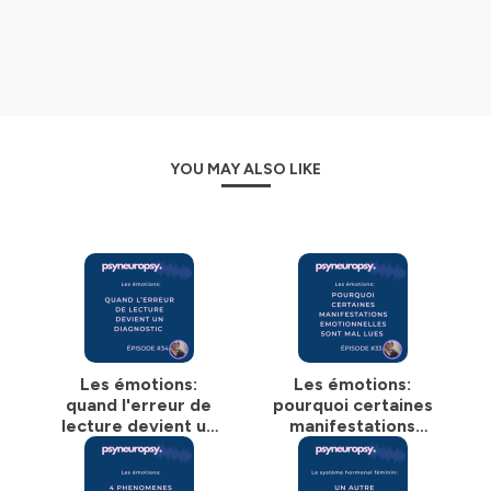
interagir dans ce monde, se protéger, se développer et
finalement être pleinement elle-même.
Vous pouvez me retrouver sur les réseaux sociaux: sur
instagram (
www.instagram.com/psyneuropsy
) ou sur
Youtube
(
https://www.youtube.com/@psyneuropsy
). et sur le
net
https://www.psyneuropsy.fr
YOU MAY ALSO LIKE
Hébergé par Ausha. Visitez
ausha.co/politique-de-
confidentialite
pour plus d'informations.
Les émotions:
Les émotions:
quand l'erreur de
pourquoi certaines
lecture devient un
manifestations
diagnostic
émotionnelles sont
mal lues?