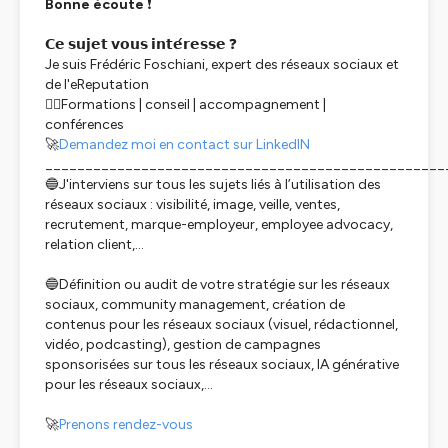
Bonne écoute
❗
𝗖𝗲 𝘀𝘂𝗷𝗲𝘁 𝘃𝗼𝘂𝘀 𝗶𝗻𝘁𝗲́𝗿𝗲𝘀𝘀𝗲 ❓
Je suis Frédéric Foschiani, expert des réseaux sociaux et
de l'eReputation
👉🏿Formations | conseil | accompagnement |
conférences
🚀
Demandez moi en contact sur LinkedIN
__________________________________________________
🔵J'interviens sur tous les sujets liés à l’utilisation des
réseaux sociaux : visibilité, image, veille, ventes,
recrutement, marque-employeur, employee advocacy,
relation client,...
🔵Définition ou audit de votre stratégie sur les réseaux
sociaux, community management, création de
contenus pour les réseaux sociaux (visuel, rédactionnel,
vidéo, podcasting), gestion de campagnes
sponsorisées sur tous les réseaux sociaux, IA générative
pour les réseaux sociaux,...
🚀
Prenons rendez-vous