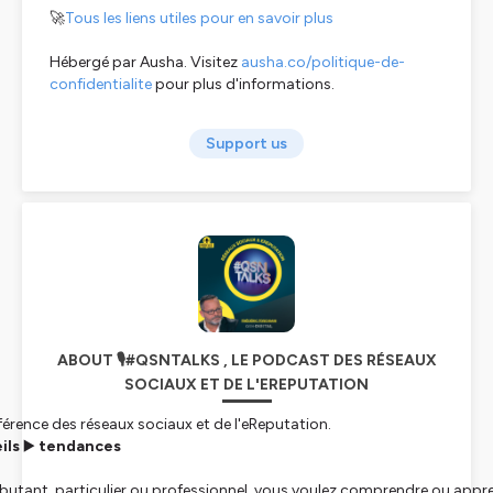
🚀
Tous les liens utiles pour en savoir plus
Hébergé par Ausha. Visitez
ausha.co/politique-de-
confidentialite
pour plus d'informations.
Support us
ABOUT 🎙️#QSNTALKS , LE PODCAST DES RÉSEAUX
SOCIAUX ET DE L'EREPUTATION
rence des réseaux sociaux et de l'eReputation.
ils
▶️
tendances
butant, particulier ou professionnel, vous voulez comprendre ou appr