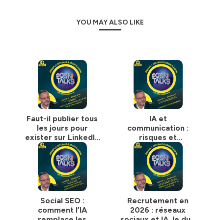
randing, social selling, employee advocacy, marque-employeur, recrutem
YOU MAY ALSO LIKE
es payantes, podcast,...)
délégué ou accompagnement
Social listening
x (expertise pour tous réseaux sociaux)
cadres/dirigeants /professions libérales / artistes / personnalités 
geant sur LinkedIn
ux / Séminaires réseaux sociaux
ux sociaux, vidéos, visuels, podcast,...)
nsorisées (tous réseaux sociaux)
eaux sociaux et la communication
Faut-il publier tous
IA et
les jours pour
communication :
exister sur LinkedIn
risques et
usha.co/politique-de-confidentialite
pour plus d'informations.
?
gouvernance
Social SEO :
Recrutement en
comment l’IA
2026 : réseaux
remplace les
sociaux et IA, le duo