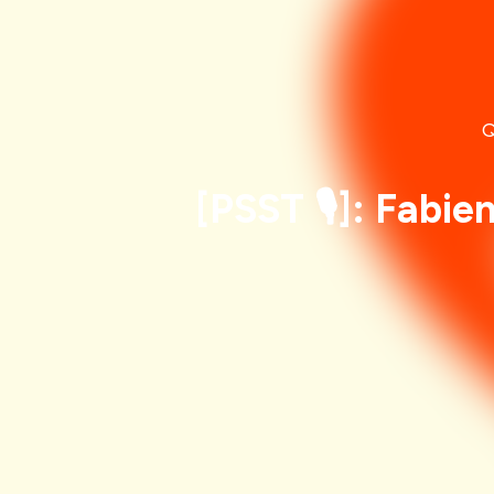
Q
[PSST 🎙️]: Fabi