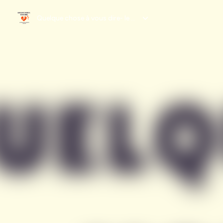
Quelque chose à vous dire- le podcast des parents séparés