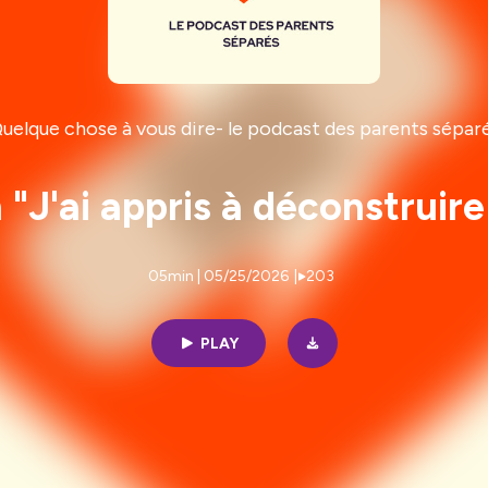
uelque chose à vous dire- le podcast des parents sépar
en "J'ai appris à déconstruir
05min | 05/25/2026
|
203
PLAY