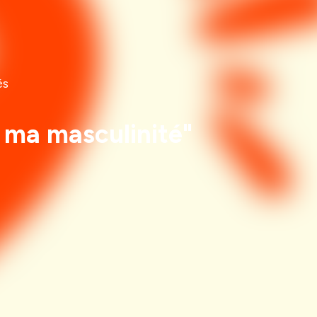
és
e ma masculinité"