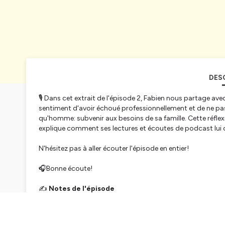
DES
🎙️ Dans cet extrait de l'épisode 2, Fabien nous partage av
sentiment d'avoir échoué professionnellement et de ne pas 
qu'homme: subvenir aux besoins de sa famille. Cette réflexi
explique comment ses lectures et écoutes de podcast lui 
N'hésitez pas à aller écouter l'épisode en entier!
🎧Bonne écoute!
✍️
Notes de l'épisode
🎙️ Podcasts
#2- Fabien: On quantifie la charge mentale