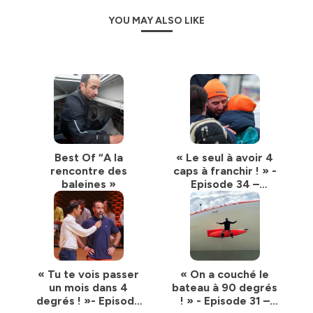
YOU MAY ALSO LIKE
Best Of “A la
« Le seul à avoir 4
rencontre des
caps à franchir ! » -
baleines »
Episode 34 –
Novembre 2024
« Tu te vois passer
« On a couché le
un mois dans 4
bateau à 90 degrés
degrés ! »- Episode
! » - Episode 31 –