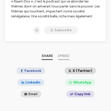
« Raam Dox », c’est le podcast qui va aborder les
thèmes dont on aimerait tous parler sans le pouvoir. Les
thèmes qui touchent, impactent notre société
sénégalaise. Une société belle, riche mais également
complexe et surtout pleine de contradictions.
Subscribe
Sur ce podcast, nous allons parler d’éducation, de
spiritualité, de la confiance en soi, du deuil et encore
bien d’autres sujets.
« Raam Dox » c’est le podcast qui va également te
permettre de partager ton témoignage si tu en ressens
SHARE
EMBED
le besoin ou de transmettre un message positif à la
communauté.
Facebook
X (Twitter)
Dalal ak diam.
LinkedIn
WhatsApp
Partages ton témoignage ici : raam.dokh@gmail.com
Instagram : raam_dox
Email
Copy link
Tiktok : raam_dox
Hébergé par Ausha. Visitez
ausha.co/politique-de-
confidentialite
pour plus d'informations.