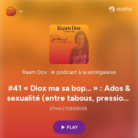
Raam Dox : le podcast à la sénégalaise
#41 « Diox ma sa bop… » : Ados &
sexualité (entre tabous, pressions
ak manipulations)
27min | 11/23/2025
PLAY