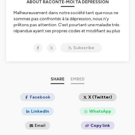
ABOUT RACONTE-MOI TA DÉPRESSION
Malheureusement dans notre société tant que nous ne
sommes pas confrontés à la dépression, nous n’y
prêtons pas attention. C’est pourtant une maladie très
répandue ayant ses propres codes et modifiant au plus
profond le comportement des personnes touchées.
Peu importe ce que la dépression, vous dit, il est
Subscribe
possible d’arriver au bout du tunnel et avoir une vie
pleine de sens.
Chaque vendredi j’aborderai des solutions à mettre en
place pour garde joie et motivation. De plus je
proposerai des conseils concrets pour l’entourage des
dépressifs afin d’être un aide réel et non aide
SHARE
EMBED
destructrice.
Crée par Manuella Lafouasse
- Blog Mydelipression
Facebook
X (Twitter)
Hébergé par Ausha. Visitez
ausha.co/politique-de-
LinkedIn
WhatsApp
confidentialite
pour plus d'informations.
Email
Copy link