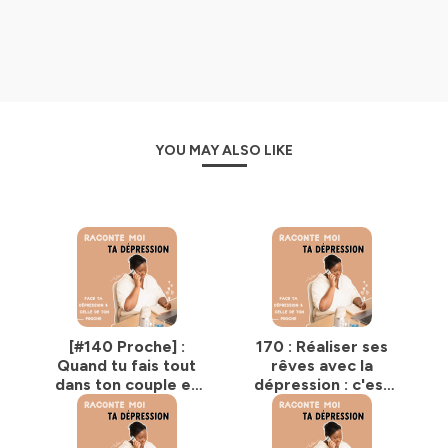
YOU MAY ALSO LIKE
[#140 Proche] :
170 : Réaliser ses
Quand tu fais tout
rêves avec la
dans ton couple et
dépression : c'est
que rien ne
possible (et voilà
change... que faire ?
comment)