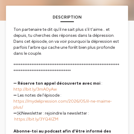
DESCRIPTION
Ton partenaire te dit qu’il ne sait plus s’il t’aime… et
depuis, tu cherches des réponses dans la dépression.
Dans cet épisode, on va voir pourquoi la dépression est
parfois l’arbre qui cache une forêt bien plus profonde
dans le couple.
°°°°°°°°°°°°°°°°°°°°°°°°°°°°°°°°°°°°°°°°°°°°°°°°°°°°°°°°°°°
°°°°°°°°°°°°°°°°°°°°°°°°°°°°°°°°
➖
Réserve ton appel découverte avec moi
:
http://bit.ly/3mA0yAw
➖ Les notes de l'épisode :
https://mydelipression.com/2026/05/il-ne-maime-
plus/
➖✉️Newsletter : rejoindre la newsletter :
https://bit.ly/3YQ4lZM
Abonne-toi au podcast afin d'être informé des