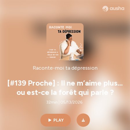
Raconte-moi ta dépression
[#139 Proche] : Il ne m’aime plus…
ou est-ce la forêt qui parle ?
32min | 05/13/2026
PLAY