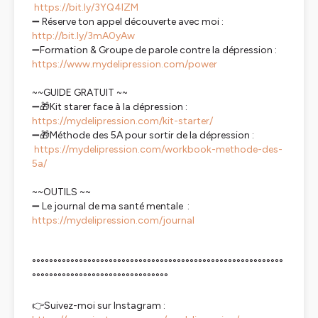
https://bit.ly/3YQ4lZM
➖ Réserve ton appel découverte avec moi :
http://bit.ly/3mA0yAw
➖Formation & Groupe de parole contre la dépression :
https://www.mydelipression.com/power
~~GUIDE GRATUIT ~~
➖🎁Kit starer face à la dépression :
https://mydelipression.com/kit-starter/
➖🎁Méthode des 5A pour sortir de la dépression :
https://mydelipression.com/workbook-methode-des-
5a/
~~OUTILS ~~
➖ Le journal de ma santé mentale :
https://mydelipression.com/journal
°°°°°°°°°°°°°°°°°°°°°°°°°°°°°°°°°°°°°°°°°°°°°°°°°°°°°°°°°°°
°°°°°°°°°°°°°°°°°°°°°°°°°°°°°°°°
👉Suivez-moi sur Instagram :