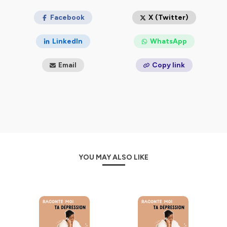
Crée par Manuella Lafouasse
- Blog Mydelipression
Facebook
X (Twitter)
Hébergé par Ausha. Visitez
ausha.co/politique-de-
LinkedIn
WhatsApp
confidentialite
pour plus d'informations.
Email
Copy link
YOU MAY ALSO LIKE