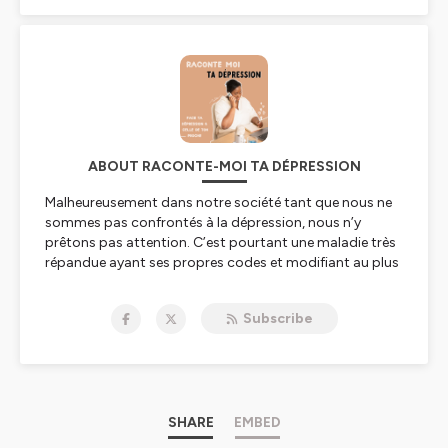
ABOUT RACONTE-MOI TA DÉPRESSION
Malheureusement dans notre société tant que nous ne
sommes pas confrontés à la dépression, nous n’y
prêtons pas attention. C’est pourtant une maladie très
répandue ayant ses propres codes et modifiant au plus
profond le comportement des personnes touchées.
Peu importe ce que la dépression, vous dit, il est
Subscribe
possible d’arriver au bout du tunnel et avoir une vie
pleine de sens.
Chaque vendredi j’aborderai des solutions à mettre en
place pour garde joie et motivation. De plus je
proposerai des conseils concrets pour l’entourage des
dépressifs afin d’être un aide réel et non aide
SHARE
EMBED
destructrice.