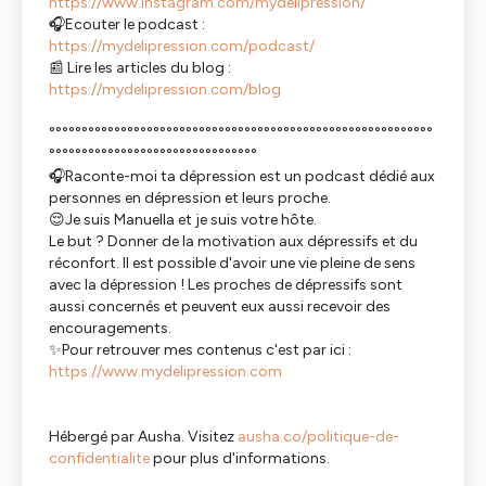
https://www.instagram.com/mydelipression/
🎧Ecouter le podcast :
https://mydelipression.com/podcast/
📰 Lire les articles du blog :
https://mydelipression.com/blog
°°°°°°°°°°°°°°°°°°°°°°°°°°°°°°°°°°°°°°°°°°°°°°°°°°°°°°°°°°°
°°°°°°°°°°°°°°°°°°°°°°°°°°°°°°°°
🎧Raconte-moi ta dépression est un podcast dédié aux
personnes en dépression et leurs proche.
😌Je suis Manuella et je suis votre hôte.
Le but ? Donner de la motivation aux dépressifs et du
réconfort. Il est possible d'avoir une vie pleine de sens
avec la dépression ! Les proches de dépressifs sont
aussi concernés et peuvent eux aussi recevoir des
encouragements.
✨Pour retrouver mes contenus c'est par ici :
https://www.mydelipression.com
Hébergé par Ausha. Visitez
ausha.co/politique-de-
confidentialite
pour plus d'informations.