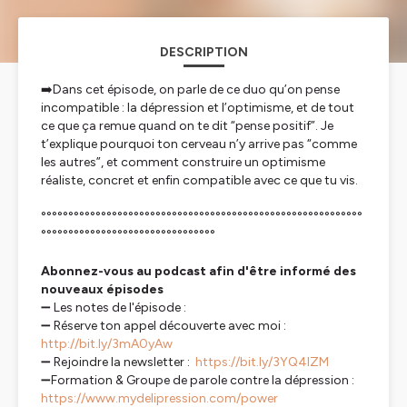
DESCRIPTION
➡️Dans cet épisode, on parle de ce duo qu’on pense
incompatible : la dépression et l’optimisme, et de tout
ce que ça remue quand on te dit “pense positif”. Je
t’explique pourquoi ton cerveau n’y arrive pas “comme
les autres”, et comment construire un optimisme
réaliste, concret et enfin compatible avec ce que tu vis.
°°°°°°°°°°°°°°°°°°°°°°°°°°°°°°°°°°°°°°°°°°°°°°°°°°°°°°°°°°°
°°°°°°°°°°°°°°°°°°°°°°°°°°°°°°°°
Abonnez-vous au podcast afin d'être informé des
nouveaux épisodes
➖ Les notes de l'épisode :
➖ Réserve ton appel découverte avec moi :
http://bit.ly/3mA0yAw
➖ Rejoindre la newsletter :
https://bit.ly/3YQ4lZM
➖Formation & Groupe de parole contre la dépression :
https://www.mydelipression.com/power