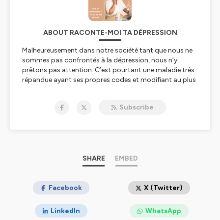
ABOUT RACONTE-MOI TA DÉPRESSION
Malheureusement dans notre société tant que nous ne
sommes pas confrontés à la dépression, nous n’y
prêtons pas attention. C’est pourtant une maladie très
répandue ayant ses propres codes et modifiant au plus
profond le comportement des personnes touchées.
Peu importe ce que la dépression, vous dit, il est
Subscribe
possible d’arriver au bout du tunnel et avoir une vie
pleine de sens.
Chaque vendredi j’aborderai des solutions à mettre en
place pour garde joie et motivation. De plus je
proposerai des conseils concrets pour l’entourage des
dépressifs afin d’être un aide réel et non aide
SHARE
EMBED
destructrice.
Crée par Manuella Lafouasse
- Blog Mydelipression
Facebook
X (Twitter)
Hébergé par Ausha. Visitez
ausha.co/politique-de-
LinkedIn
WhatsApp
confidentialite
pour plus d'informations.