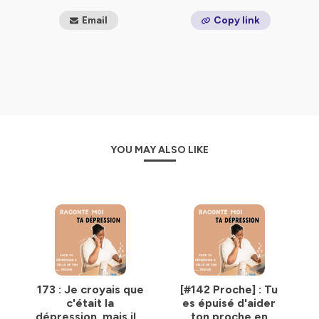
Email
Copy link
YOU MAY ALSO LIKE
173 : Je croyais que
[#142 Proche] : Tu
c'était la
es épuisé d'aider
dépression, mais il y
ton proche en