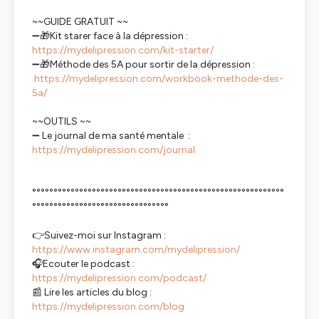
~~GUIDE GRATUIT ~~
➖🎁Kit starer face à la dépression :
https://mydelipression.com/kit-starter/
➖🎁Méthode des 5A pour sortir de la dépression :
https://mydelipression.com/workbook-methode-des-
5a/
~~OUTILS ~~
➖ Le journal de ma santé mentale :
https://mydelipression.com/journal
°°°°°°°°°°°°°°°°°°°°°°°°°°°°°°°°°°°°°°°°°°°°°°°°°°°°°°°°°°°
°°°°°°°°°°°°°°°°°°°°°°°°°°°°°°°°
👉Suivez-moi sur Instagram :
https://www.instagram.com/mydelipression/
🎧Ecouter le podcast :
https://mydelipression.com/podcast/
📰 Lire les articles du blog :
https://mydelipression.com/blog