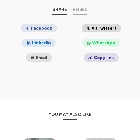
Hébergé par Ausha. Visitez
SHARE
ausha.co/politique-de-
EMBED
confidentialite
pour plus d'informations.
Facebook
X (Twitter)
LinkedIn
WhatsApp
Email
Copy link
YOU MAY ALSO LIKE