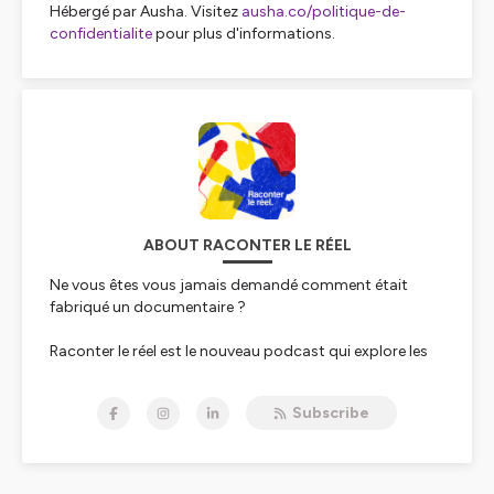
Hébergé par Ausha. Visitez
ausha.co/politique-de-
confidentialite
pour plus d'informations.
ABOUT RACONTER LE RÉEL
Ne vous êtes vous jamais demandé comment était
fabriqué un documentaire ?
Raconter le réel est le nouveau podcast qui explore les
dessous de la fabrication documentaire : de l'idée à la
diffusion, découvrez tous les métiers et toutes ces
Subscribe
personnes qui permettent aux documentaires de
prendre vie !
https://www.instagram.com/raconterlereel/