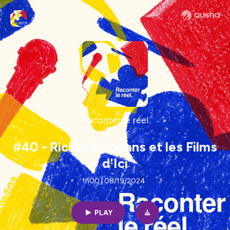
Raconter le réel
#40 - Richard Copans et les Films
d'Ici
1h00 | 08/19/2024
PLAY