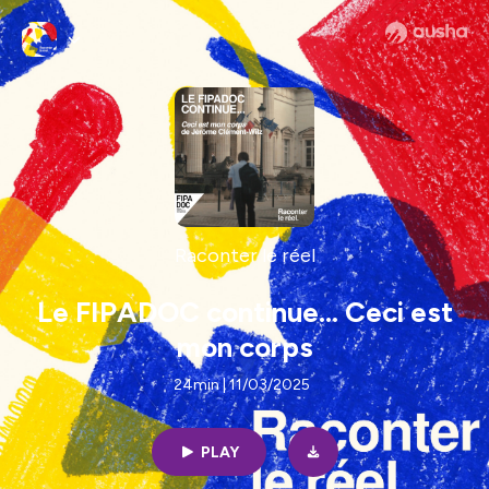
Raconter le réel
Le FIPADOC continue... Ceci est
mon corps
24min | 11/03/2025
PLAY