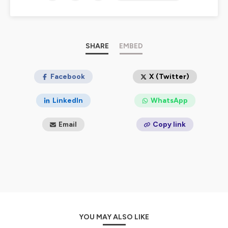
prendre vie !
https://www.instagram.com/raconterlereel/
Hébergé par Ausha. Visitez
SHARE
ausha.co/politique-de-
EMBED
confidentialite
pour plus d'informations.
Facebook
X (Twitter)
LinkedIn
WhatsApp
Email
Copy link
YOU MAY ALSO LIKE