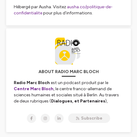
Hébergé par Ausha. Visitez
ausha.co/politique-de-
confidentialite
pour plus d'informations.
ABOUT RADIO MARC BLOCH
Radio Marc Bloch
est un podcast produit par le
Centre Marc Bloch
, le centre franco-allemand de
sciences humaines et sociales situé à Berlin. Au travers
de deux rubriques (
Dialogues, et Partenaires
),
enregistrées en français, en allemand ou en anglais,
Radio Marc Bloch vous permet de retrouver l'actualité
Subscribe
de nos 250 chercheuses et chercheurs et de nos
nombreux partenaires. Des conflits politiques à
l’écologie en passant par les migrations, la