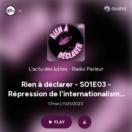
L'actu des luttes - Radio Parleur
Rien à déclarer - S01E03 -
Répression de l'internationalisme
au Rojava
17min | 11/21/2023
PLAY