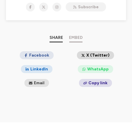
Hébergé par Ausha. Visitez
ausha.co/politique-de-
Subscribe
confidentialite
pour plus d'informations.
SHARE
EMBED
Facebook
X (Twitter)
LinkedIn
WhatsApp
Email
Copy link