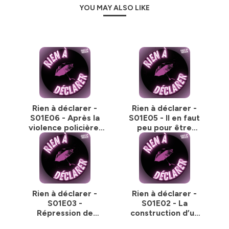
YOU MAY ALSO LIKE
Rien à déclarer -
Rien à déclarer -
S01E06 - Après la
S01E05 - Il en faut
violence policière,
peu pour être
la violence
"terroriste"
judiciaire
Rien à déclarer -
Rien à déclarer -
S01E03 -
S01E02 - La
Répression de
construction d’un
l'internationalisme
récit