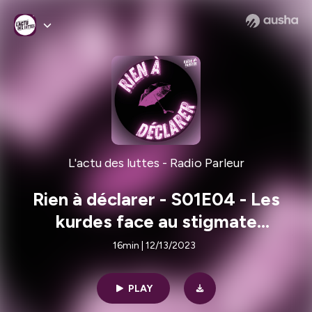
L'actu des luttes - Radio Parleur
Rien à déclarer - S01E04 - Les
kurdes face au stigmate
terroriste
16min | 12/13/2023
PLAY