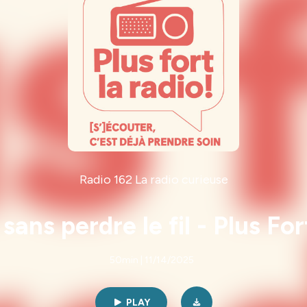
Radio 162 La radio curieuse
sans perdre le fil - Plus Fo
50min | 11/14/2025
PLAY