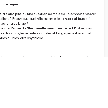
3 Bretagne.
st-elle bien plus qu'une question de maladie ? Comment repérer
tallent ? Et surtout, quel rôle essentiel le
lien social
joue-t-il
 au long de la vie ?
border l'enjeu du
"Bien vieillir sans perdre le fil"
. Avec des
 des soins, les initiatives locales et l'engagement associatif
tien du bien-être psychique.
r évoquer la politique locale en matière de santé mentale des
al.
et CRT du Pays de Lorient, elle apporte son éclairage sur la la
territorial pour structurer l'accompagnement sur le territoire.
 (IDEL) et Coordinatrice de la Maison de Santé de Plouay, elle
iagnostic, la coordination des soins et l'écoute des personnes.
a Renouée
à Plouay, elle témoigne de l’importance des actions
 jour de Plouay (accueil le lundi et vendredi à la salle Kerveline),
t et de stimulation.