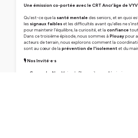
Une émission co-portée avec le CRT Ancr’âge de VYV
Qu’est-ce que la
santé mentale
des seniors, et en quoi e
les
signaux faibles
et les difficultés avant qu'elles ne s'ins
pour maintenir l'équilibre, la curiosité, et la
confiance
tout
Dans ce troisième épisode, nous sommes à
Plouay
pour a
acteurs de terrain, nous explorons comment la coordination
sont au cœur de la
prévention de l'isolement
et du main
🎙️ Nos Invité·e·s
Gwenn Le Nay
Maire de Plouay, il ouvre l'émission pou
seniors et les actions de la commune en faveur du lien soci
Florence Giraud
Géronto-psychologue et Cheffe de proj
santé mentale et le rôle essentiel du Centre de ressources 
Valérie LE CAROUR
Infirmière Diplômée d'État Libérale
évoque le rôle pivot des professionnels de santé dans le d
Christine LE CALVEZ
Responsable de l’association
L
associatives pour le lien social et le soutien de proximité.
Marion Even
Aide-soignante et animatrice de l'accueil de
elle partage son expérience quotidienne d'accompagnemen