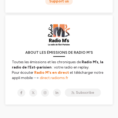
Support us
ABOUT LES ÉMISSIONS DE RADIO M'S
Toutes les émissions et les chroniques de
Radio M’s,
la
radio de l’Est-parisien
: votre radio en replay
.
Pour écouter
Radio M's en direct
et télécharger notre
appli mobile -->
direct.radioms.fr
Hébergé par Ausha. Visitez
ausha.co/politique-de-
Subscribe
confidentialite
pour plus d'informations.