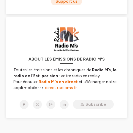
Support us
ABOUT LES ÉMISSIONS DE RADIO M'S
Toutes les émissions et les chroniques de
Radio M’s,
la
radio de l’Est-parisien
: votre radio en replay
.
Pour écouter
Radio M's en direct
et télécharger notre
appli mobile -->
direct.radioms.fr
Hébergé par Ausha. Visitez
ausha.co/politique-de-
Subscribe
confidentialite
pour plus d'informations.