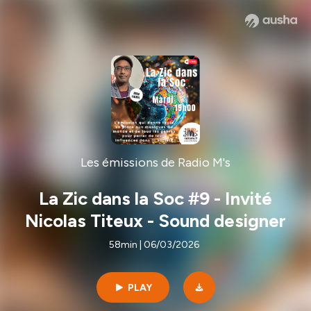
Les émissions de Radio M's
La Zic dans la Soc #9 - Invité
Nicolas Titeux - Sound designer
58min | 06/03/2026
PLAY