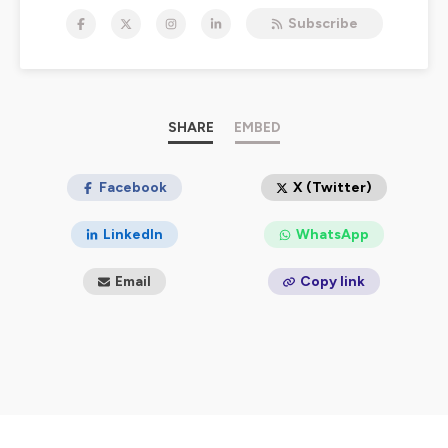
Hébergé par Ausha. Visitez
ausha.co/politique-de-
Subscribe
confidentialite
pour plus d'informations.
SHARE
EMBED
Facebook
X (Twitter)
LinkedIn
WhatsApp
Email
Copy link