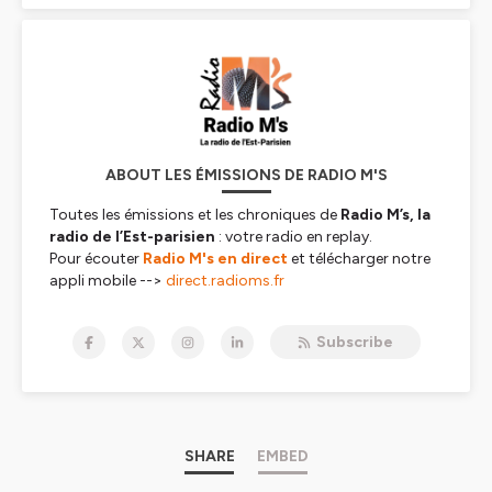
ABOUT LES ÉMISSIONS DE RADIO M'S
Toutes les émissions et les chroniques de
Radio M’s,
la
radio de l’Est-parisien
: votre radio en replay
.
Pour écouter
Radio M's en direct
et télécharger notre
appli mobile -->
direct.radioms.fr
Hébergé par Ausha. Visitez
ausha.co/politique-de-
Subscribe
confidentialite
pour plus d'informations.
SHARE
EMBED