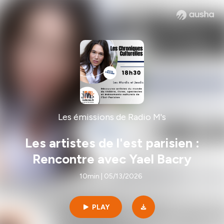
Les émissions de Radio M's
Les artistes de l'est parisien :
Rencontre avec Yael Bacry
10min | 05/13/2026
PLAY