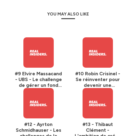
YOU MAY ALSO LIKE
#9 Elvire Massacand
#10 Robin Crisinel -
- UBS - Le challenge
Se réinventer pour
de gérer un fond
devenir une
immobilier en
personnalité
Suisse
incontournable du
paysage immobilier
Suisse romand
#12 - Ayrton
#13 - Thibaut
Schmidhauser - Les
Clément -
challenges de la
L'ambition de créer