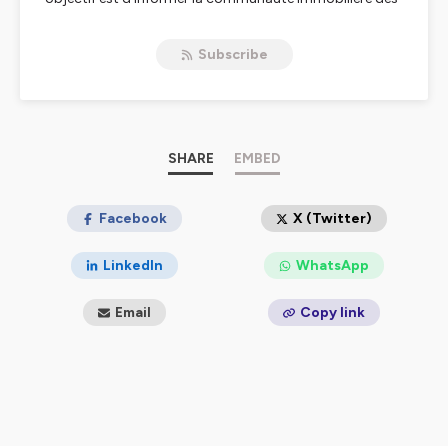
nombreuses tendances et solutions présentes sur le
marché avec un podcast « from experience ».
Subscribe
L’ambition de cette podcast est de proposer du
contenu à haute valeur ajoutée en liaison avec
l’actualité immobilière et portée par des Real Insiders
(experts) qui partageront leurs expériences et savoir-
faire.
SHARE
EMBED
By ImmoSprint
Facebook
X (Twitter)
Hébergé par Ausha. Visitez
ausha.co/politique-de-
confidentialite
pour plus d'informations.
LinkedIn
WhatsApp
Email
Copy link