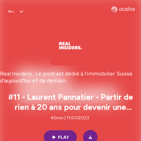
Real Insiders : Le podcast dédié à l’immobilier Suisse
d’aujourd’hui et de demain.
#11 - Laurent Pannatier - Partir de
rien à 20 ans pour devenir une
société qui compte dans un
45min | 11/01/2023
marché hyper concurrentiel.
PLAY